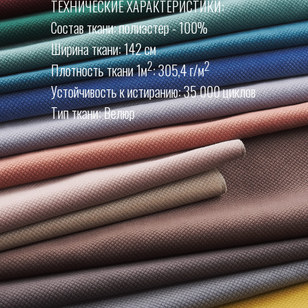
ТЕХНИЧЕСКИЕ ХАРАКТЕРИСТИКИ:
Состав ткани: полиэстер - 100%
Ширина ткани: 142 см
2
2
Плотность ткани 1м
: 305,4 г/м
Устойчивость к истиранию: 35 000 циклов
Тип ткани: Велюр