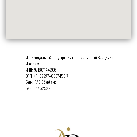
Индивидуальный Предприниматель Дармограй Владимир
Игоревич
ИНН:
971801144206
ОГРНИП:
322774600745817
Банк: ПАО Сбербанк
БИК:
044525225