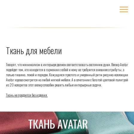
Ткань для мебели
Говорят, что минимализм в интерьере должен соответствовать состоянию души. Велюр Avatar
подойдет тем, кто находится в гармонии с собой и кому не требуются внешние атрибуты, а
только тишина, покой и порядок. Кажущаяся простота и умеренный ритм рисунка коллекции
Avatar хорошо смотрится на любой мягкой мебели. А в сочетании с богатой цветовой палитрой
из 20 колоритов этот велюр способен решить любые интерьерные задачи.
Ткань не продается без изделия.
ТКАНЬ AVATAR