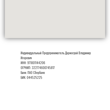
Индивидуальный Предприниматель Дармограй Владимир
Игоревич
ИНН:
971801144206
ОГРНИП:
322774600745817
Банк: ПАО Сбербанк
БИК:
044525225